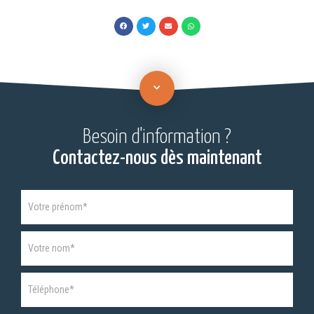
Besoin d'information ?
Contactez-nous dès maintenant
ARTICLES
If
-
you
Formulaire
are
de
human,
contact
leave
this
field
blank.