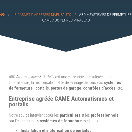
/
LE CARNET D'ADRESSES MAPUBAUTO
/
ABD – SYSTÈMES DE FERMETURE
CAME AUX PENNES MIRABEAU
ABD Automatismes & Portails
est une entreprise spécialisée dans
l’installation, la motorisation et le dépannage de tous vos
systèmes
de fermeture
:
portails
,
portes de garage
,
contrôles d’accès
, etc.
Entreprise agréée CAME Automatismes et
portails
Notre équipe intervient pour les
particuliers
et les
professionnels
sur l’ensemble des
systèmes de fermeture
existants :
Installation et motorisation de portails
;